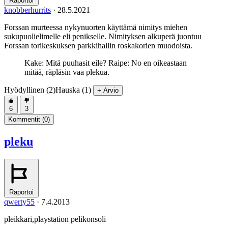
Raportoi
knobberhurrits
·
28.5.2021
Forssan murteessa nykynuorten käyttämä nimitys miehen
sukupuolielimelle eli penikselle. Nimityksen alkuperä juontuu
Forssan torikeskuksen parkkihallin roskakorien muodoista.
Kake: Mitä puuhasit eile? Raipe: No en oikeastaan
mitää, räpläsin vaa plekua.
Hyödyllinen (2)
Hauska (1)
+ Arvio
6
3
Kommentit (
0
)
pleku
Raportoi
qwerty55
·
7.4.2013
pleikkari,playstation pelikonsoli