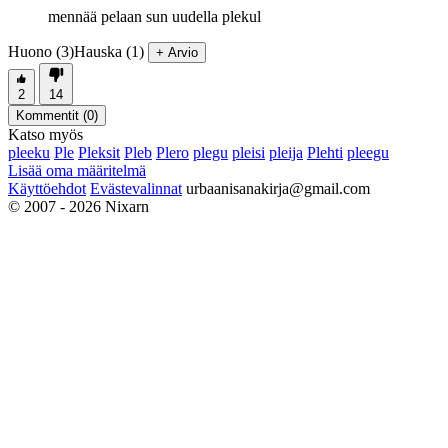
mennää pelaan sun uudella plekul
Huono (3)
Hauska (1)
+ Arvio
2
14
Kommentit (
0
)
Katso myös
pleeku
Ple
Pleksit
Pleb
Plero
plegu
pleisi
pleija
Plehti
pleegu
Lisää oma määritelmä
Käyttöehdot
Evästevalinnat
urbaanisanakirja@gmail.com
© 2007 - 2026 Nixarn