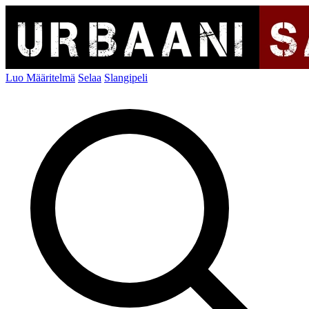
Luo Määritelmä
Selaa
Slangipeli