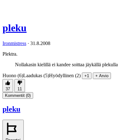
pleku
Ironmistress
·
31.8.2008
Plektra.
Nollakasin kielillä ei kandee soittaa jäykällä plekulla
Huono (6)
Laadukas (5)
Hyödyllinen (2)
+1
+ Arvio
37
11
Kommentit (
0
)
pleku