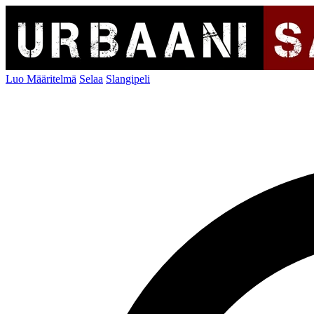
Luo Määritelmä
Selaa
Slangipeli