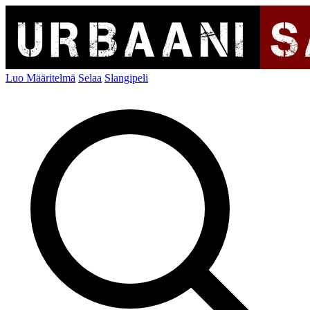
Luo Määritelmä
Selaa
Slangipeli