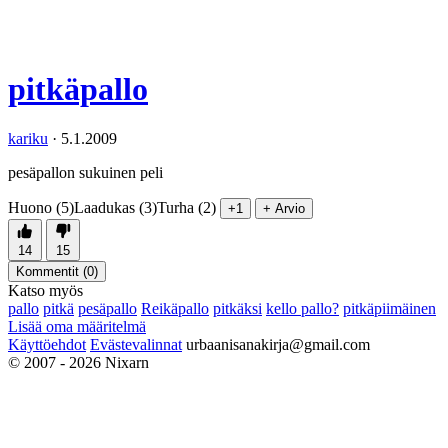
pitkäpallo
kariku
·
5.1.2009
pesäpallon sukuinen peli
Huono (5)
Laadukas (3)
Turha (2)
+1
+ Arvio
14
15
Kommentit (
0
)
Katso myös
pallo
pitkä
pesäpallo
Reikäpallo
pitkäksi
kello pallo?
pitkäpiimäinen
Lisää oma määritelmä
Käyttöehdot
Evästevalinnat
urbaanisanakirja@gmail.com
© 2007 - 2026 Nixarn