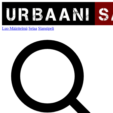
Luo Määritelmä
Selaa
Slangipeli