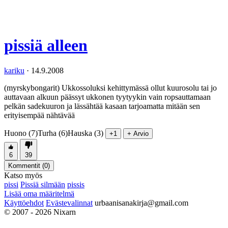
pissiä alleen
kariku
·
14.9.2008
(myrskybongarit) Ukkossoluksi kehittymässä ollut kuurosolu tai jo
auttavaan alkuun päässyt ukkonen tyytyykin vain ropsauttamaan
pelkän sadekuuron ja lässähtää kasaan tarjoamatta mitään sen
erityisempää nähtävää
Huono (7)
Turha (6)
Hauska (3)
+1
+ Arvio
6
39
Kommentit (
0
)
Katso myös
pissi
Pissiä silmään
pissis
Lisää oma määritelmä
Käyttöehdot
Evästevalinnat
urbaanisanakirja@gmail.com
© 2007 - 2026 Nixarn