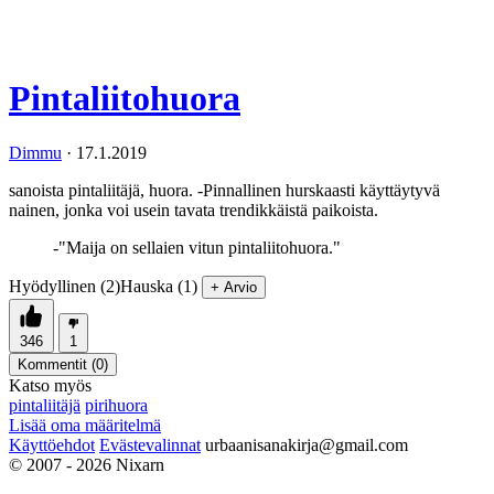
Pintaliitohuora
Dimmu
·
17.1.2019
sanoista pintaliitäjä, huora. -Pinnallinen hurskaasti käyttäytyvä
nainen, jonka voi usein tavata trendikkäistä paikoista.
-"Maija on sellaien vitun pintaliitohuora."
Hyödyllinen (2)
Hauska (1)
+ Arvio
346
1
Kommentit (
0
)
Katso myös
pintaliitäjä
pirihuora
Lisää oma määritelmä
Käyttöehdot
Evästevalinnat
urbaanisanakirja@gmail.com
© 2007 - 2026 Nixarn