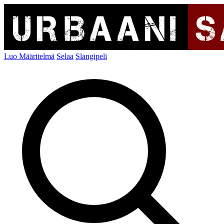
Luo Määritelmä
Selaa
Slangipeli