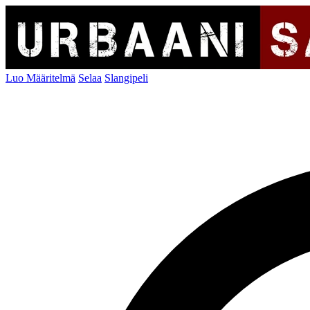
Luo Määritelmä
Selaa
Slangipeli