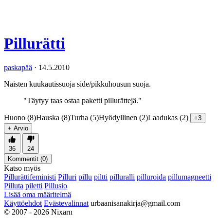
Pillurätti
paskapää
·
14.5.2010
Naisten kuukautissuoja side/pikkuhousun suoja.
"Täytyy taas ostaa paketti pillurättejä."
Huono (8)
Hauska (8)
Turha (5)
Hyödyllinen (2)
Laadukas (2)
+3
+ Arvio
36
24
Kommentit (
0
)
Katso myös
Pillurättifeministi
Pilluri
pillu
piltti
pilluralli
pilluroida
pillumagneetti
Pilluta
piletti
Pillusio
Lisää oma määritelmä
Käyttöehdot
Evästevalinnat
urbaanisanakirja@gmail.com
© 2007 - 2026 Nixarn