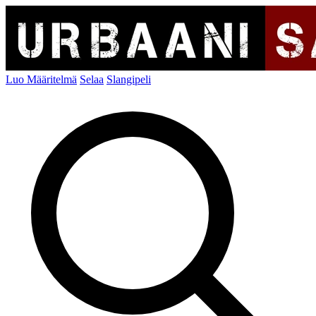
Luo Määritelmä
Selaa
Slangipeli