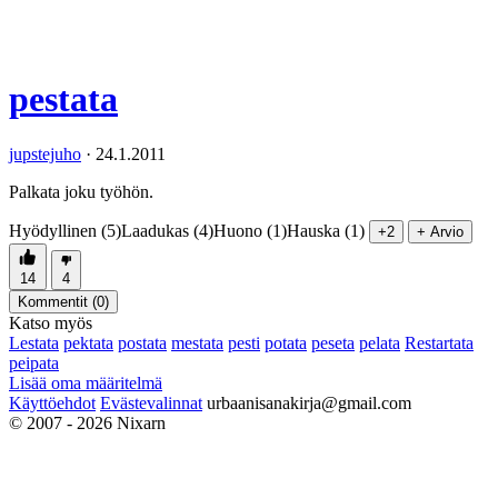
pestata
jupstejuho
·
24.1.2011
Palkata joku työhön.
Hyödyllinen (5)
Laadukas (4)
Huono (1)
Hauska (1)
+2
+ Arvio
14
4
Kommentit (
0
)
Katso myös
Lestata
pektata
postata
mestata
pesti
potata
peseta
pelata
Restartata
peipata
Lisää oma määritelmä
Käyttöehdot
Evästevalinnat
urbaanisanakirja@gmail.com
© 2007 - 2026 Nixarn