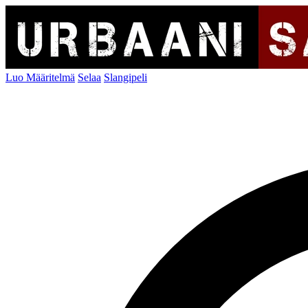
Luo Määritelmä
Selaa
Slangipeli