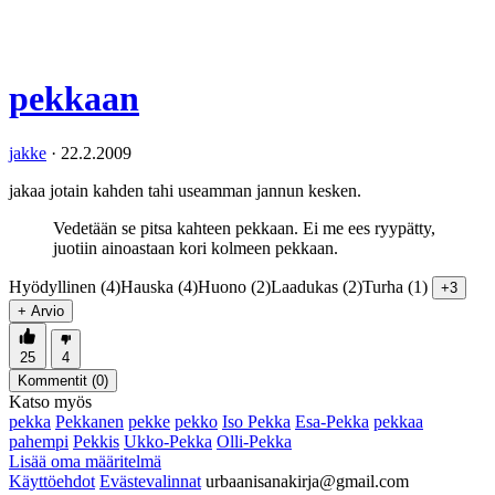
pekkaan
jakke
·
22.2.2009
jakaa jotain kahden tahi useamman jannun kesken.
Vedetään se pitsa kahteen pekkaan. Ei me ees ryypätty,
juotiin ainoastaan kori kolmeen pekkaan.
Hyödyllinen (4)
Hauska (4)
Huono (2)
Laadukas (2)
Turha (1)
+3
+ Arvio
25
4
Kommentit (
0
)
Katso myös
pekka
Pekkanen
pekke
pekko
Iso Pekka
Esa-Pekka
pekkaa
pahempi
Pekkis
Ukko-Pekka
Olli-Pekka
Lisää oma määritelmä
Käyttöehdot
Evästevalinnat
urbaanisanakirja@gmail.com