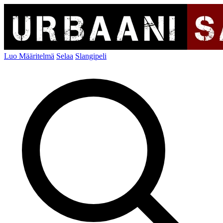
Luo Määritelmä
Selaa
Slangipeli