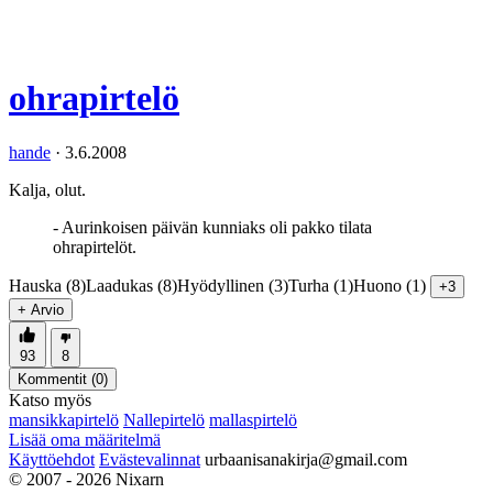
ohrapirtelö
hande
·
3.6.2008
Kalja, olut.
- Aurinkoisen päivän kunniaks oli pakko tilata
ohrapirtelöt.
Hauska (8)
Laadukas (8)
Hyödyllinen (3)
Turha (1)
Huono (1)
+3
+ Arvio
93
8
Kommentit (
0
)
Katso myös
mansikkapirtelö
Nallepirtelö
mallaspirtelö
Lisää oma määritelmä
Käyttöehdot
Evästevalinnat
urbaanisanakirja@gmail.com
© 2007 - 2026 Nixarn