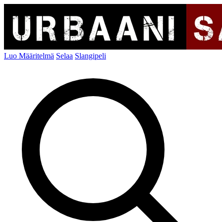
Luo Määritelmä
Selaa
Slangipeli