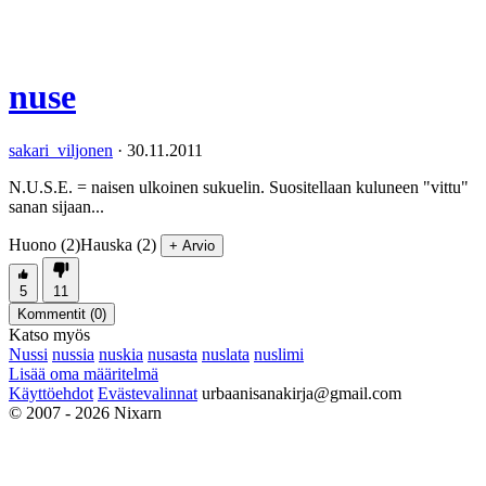
nuse
sakari_viljonen
·
30.11.2011
N.U.S.E. = naisen ulkoinen sukuelin. Suositellaan kuluneen "vittu"
sanan sijaan...
Huono (2)
Hauska (2)
+ Arvio
5
11
Kommentit (
0
)
Katso myös
Nussi
nussia
nuskia
nusasta
nuslata
nuslimi
Lisää oma määritelmä
Käyttöehdot
Evästevalinnat
urbaanisanakirja@gmail.com
© 2007 - 2026 Nixarn