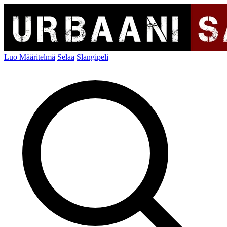
Luo Määritelmä
Selaa
Slangipeli