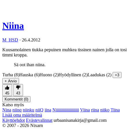
Niina
M_HSD
·
26.4.2012
Kuusamolainen tiukka pepuinen muhkea tissinen nainen jolla on tosi
timmi kroppa.
Sä oot ihan niina.
Turha (8)
Hauska (6)
Huono (2)
Hyödyllinen (2)
Laadukas (2)
+3
+ Arvio
45
43
Kommentit (
0
)
Katso myös
Nina
niinq
niinku
niiQ
iina
Niiiiiiiiiiiiiiiiiiii
Viina
riina
niiko
Tiina
Lisää oma määritelmä
Käyttöehdot
Evästevalinnat
urbaanisanakirja@gmail.com
© 2007 - 2026 Nixarn