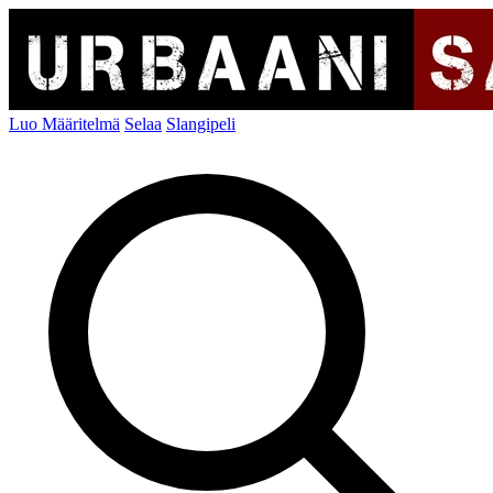
Luo Määritelmä
Selaa
Slangipeli