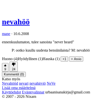
nevahöö
mane
·
10.6.2008
ennenkuulumaton, tulee sanoista "never heard"
P: ootko kuullu uudesta bensiinilaista? M: nevahöö
Huono (4)
Hyödyllinen (1)
Hauska (1)
+1
+ Arvio
9
24
Kommentit (
0
)
Katso myös
Nevahööd
nevari
nevahirviö
NeVe
Lisää oma määritelmä
Käyttöehdot
Evästevalinnat
urbaanisanakirja@gmail.com
© 2007 - 2026 Nixarn