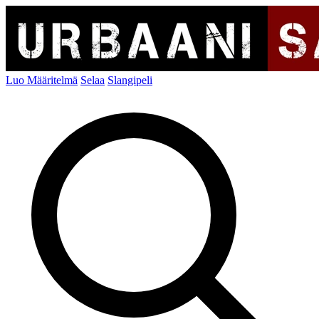
Luo Määritelmä
Selaa
Slangipeli