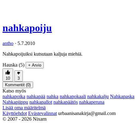
nahkapoiju
antho
·
5.7.2010
Nahkapoijuiksi kutsutaan kaljuja miehiä.
Hauska (5)
+ Arvio
10
3
Kommentit (
0
)
Katso myös
nahkapoika
nahkapää
nahka
nahkapokaali
nahkakalju
Nahkapaska
Nahkapiippu
nahkapallot
nahkapäätös
nahkaperuna
Lisää oma määritelmä
Käyttöehdot
Evästevalinnat
urbaanisanakirja@gmail.com
© 2007 - 2026 Nixarn