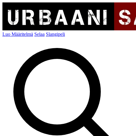
Luo Määritelmä
Selaa
Slangipeli