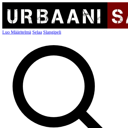
Luo Määritelmä
Selaa
Slangipeli