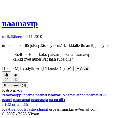
naamavip
meikäläinen
·
6.11.2010
tunnettu henkilö joka pääsee yleensä kaikkialle ilman lippua yms
"Siellä se kulki koko päivän pelkällä naamavipillä,
kaikki ovet aukesivat ihan suosiolla"
Huono (2)
Hyödyllinen (1)
Hauska (1)
+1
+ Arvio
24
3
Kommentit (
0
)
Katso myös
Naamavippi
naama
naamat
naamari
Naamavaippa
naamavärkki
naami
naamantai
naamaraja
naamailla
Lisää oma määritelmä
Käyttöehdot
Evästevalinnat
urbaanisanakirja@gmail.com
© 2007 - 2026 Nixarn