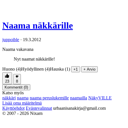
Naama näkkärille
juppoible
·
19.3.2012
Naama vakavana
Nyt naamat näkkärille!
Huono (4)
Hyödyllinen (4)
Hauska (1)
+1
+ Arvio
23
8
Kommentit (
0
)
Katso myös
näkkäri
naama
naama peruslukemille
naamailla
NäkyVILLE
Lisää oma määritelmä
Käyttöehdot
Evästevalinnat
urbaanisanakirja@gmail.com
© 2007 - 2026 Nixarn