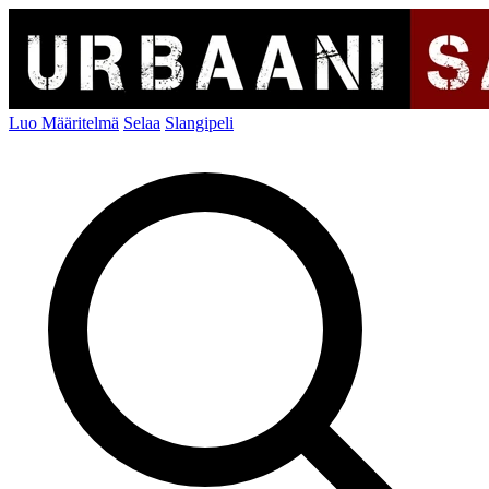
Luo Määritelmä
Selaa
Slangipeli