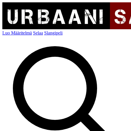
Luo Määritelmä
Selaa
Slangipeli