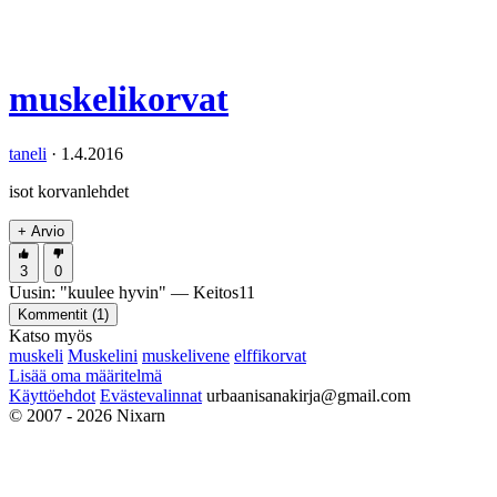
muskelikorvat
taneli
·
1.4.2016
isot korvanlehdet
+ Arvio
3
0
Uusin:
"
kuulee hyvin
" —
Keitos11
Kommentit (
1
)
Katso myös
muskeli
Muskelini
muskelivene
elffikorvat
Lisää oma määritelmä
Käyttöehdot
Evästevalinnat
urbaanisanakirja@gmail.com
© 2007 - 2026 Nixarn