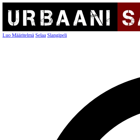
Luo Määritelmä
Selaa
Slangipeli