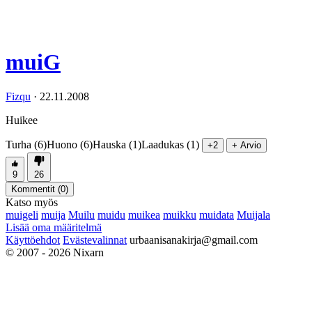
muiG
Fizqu
·
22.11.2008
Huikee
Turha (6)
Huono (6)
Hauska (1)
Laadukas (1)
+2
+ Arvio
9
26
Kommentit (
0
)
Katso myös
muigeli
muija
Muilu
muidu
muikea
muikku
muidata
Muijala
Lisää oma määritelmä
Käyttöehdot
Evästevalinnat
urbaanisanakirja@gmail.com
© 2007 - 2026 Nixarn