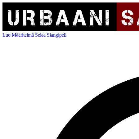
Luo Määritelmä
Selaa
Slangipeli