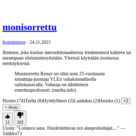
monisorrettu
Ironmistress
·
24.11.2021
Ihminen, joka kuuluu intersektionaalisessa feminismissä kahteen tai
useampaan uhriutumisryhmään. Yleensä käytetään ironisessa
merkityksessä.
Monisorrettu Renaz on ollut noin 25-vuotiaasta
toimittaja-juontaja YLEn valtakunnallisella
radiokanavalla. Valtaoja on tähtitieteen
emeritusprofessori. (murha.info)
Huono (74)
Turha (8)
Hyödyllinen (2)
Laadukas (2)
Hauska (1)
+3
+ Arvio
11
102
Uusin:
"
Loistava sana. Huolestuttavaa noi alaspeukuttajat....
" —
Talikko73