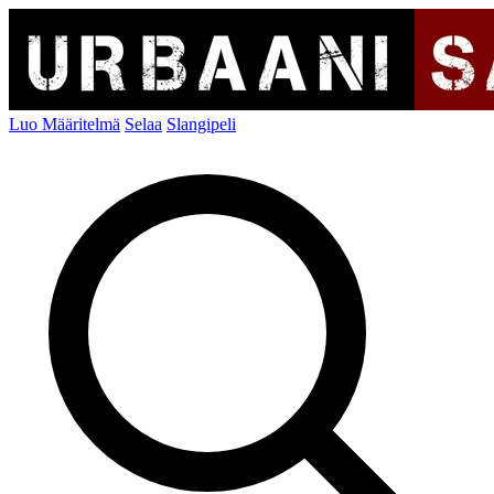
Luo Määritelmä
Selaa
Slangipeli