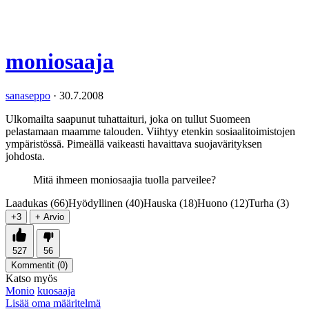
moniosaaja
sanaseppo
·
30.7.2008
Ulkomailta saapunut tuhattaituri, joka on tullut Suomeen
pelastamaan maamme talouden. Viihtyy etenkin sosiaalitoimistojen
ympäristössä. Pimeällä vaikeasti havaittava suojavärityksen
johdosta.
Mitä ihmeen moniosaajia tuolla parveilee?
Laadukas (66)
Hyödyllinen (40)
Hauska (18)
Huono (12)
Turha (3)
+3
+ Arvio
527
56
Kommentit (
0
)
Katso myös
Monio
kuosaaja
Lisää oma määritelmä