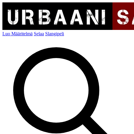
Luo Määritelmä
Selaa
Slangipeli