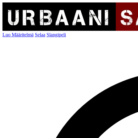
Luo Määritelmä
Selaa
Slangipeli