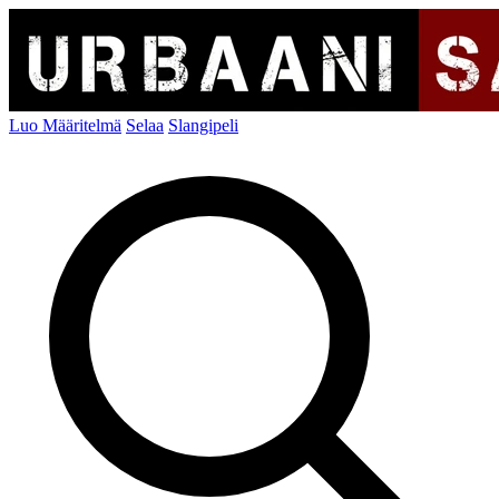
Luo Määritelmä
Selaa
Slangipeli