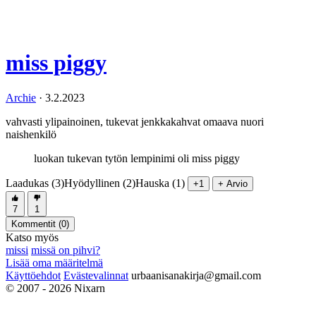
miss piggy
Archie
·
3.2.2023
vahvasti ylipainoinen, tukevat jenkkakahvat omaava nuori
naishenkilö
luokan tukevan tytön lempinimi oli miss piggy
Laadukas (3)
Hyödyllinen (2)
Hauska (1)
+1
+ Arvio
7
1
Kommentit (
0
)
Katso myös
missi
missä on pihvi?
Lisää oma määritelmä
Käyttöehdot
Evästevalinnat
urbaanisanakirja@gmail.com
© 2007 - 2026 Nixarn