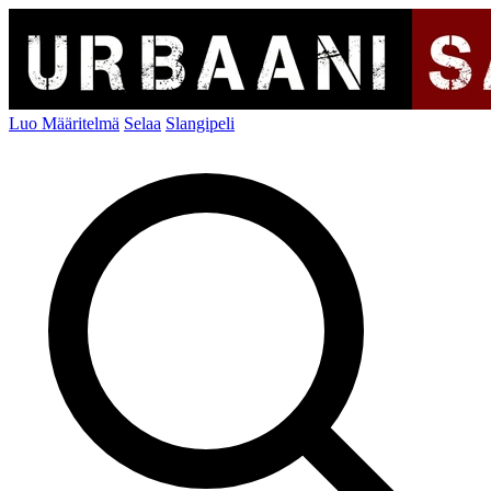
Luo Määritelmä
Selaa
Slangipeli