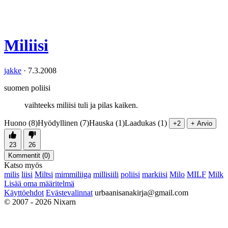
Miliisi
jakke
·
7.3.2008
suomen poliisi
vaihteeks miliisi tuli ja pilas kaiken.
Huono (8)
Hyödyllinen (7)
Hauska (1)
Laadukas (1)
+2
+ Arvio
23
26
Kommentit (
0
)
Katso myös
milis
liisi
Miltsi
mimmiliiga
millisiili
poliisi
markiisi
Milo
MILF
Milk
Lisää oma määritelmä
Käyttöehdot
Evästevalinnat
urbaanisanakirja@gmail.com
© 2007 - 2026 Nixarn