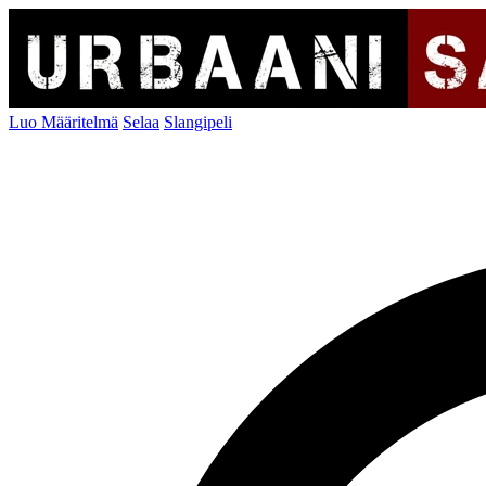
Luo Määritelmä
Selaa
Slangipeli