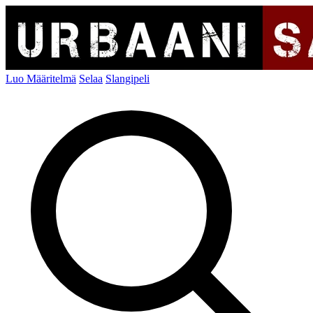
Luo Määritelmä
Selaa
Slangipeli