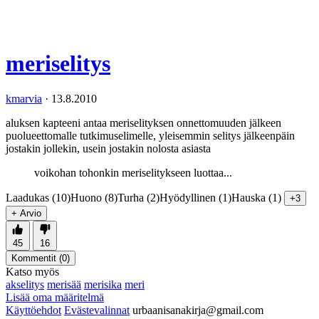
meriselitys
kmarvia
·
13.8.2010
aluksen kapteeni antaa meriselityksen onnettomuuden jälkeen
puolueettomalle tutkimuselimelle, yleisemmin selitys jälkeenpäin
jostakin jollekin, usein jostakin nolosta asiasta
voikohan tohonkin meriselitykseen luottaa...
Laadukas (10)
Huono (8)
Turha (2)
Hyödyllinen (1)
Hauska (1)
+3
+ Arvio
45
16
Kommentit (
0
)
Katso myös
akselitys
merisää
merisika
meri
Lisää oma määritelmä
Käyttöehdot
Evästevalinnat
urbaanisanakirja@gmail.com