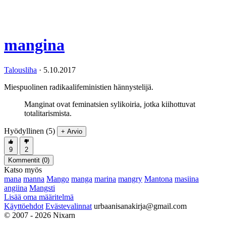
mangina
Talousliha
·
5.10.2017
Miespuolinen radikaalifeministien hännystelijä.
Manginat ovat feminatsien sylikoiria, jotka kiihottuvat
totalitarismista.
Hyödyllinen (5)
+ Arvio
9
2
Kommentit (
0
)
Katso myös
mana
manna
Mango
manga
marina
mangry
Mantona
masiina
angiina
Mangsti
Lisää oma määritelmä
Käyttöehdot
Evästevalinnat
urbaanisanakirja@gmail.com
© 2007 - 2026 Nixarn