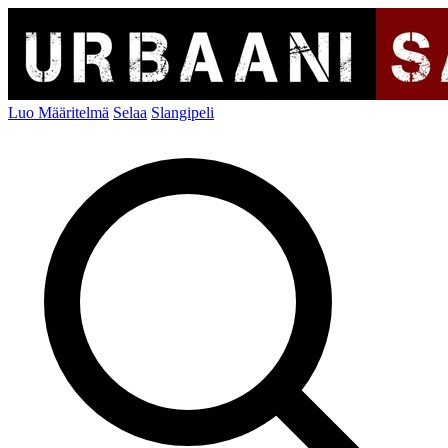
Luo Määritelmä
Selaa
Slangipeli