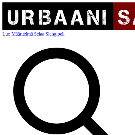
Luo Määritelmä
Selaa
Slangipeli