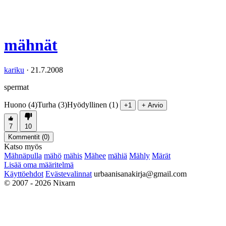
mähnät
kariku
·
21.7.2008
spermat
Huono (4)
Turha (3)
Hyödyllinen (1)
+1
+ Arvio
7
10
Kommentit (
0
)
Katso myös
Mähnäpulla
mähö
mähis
Mähee
mähiä
Mähly
Märät
Lisää oma määritelmä
Käyttöehdot
Evästevalinnat
urbaanisanakirja@gmail.com
© 2007 - 2026 Nixarn