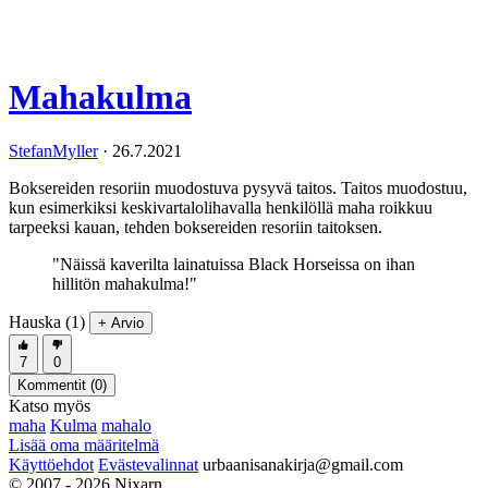
Mahakulma
StefanMyller
·
26.7.2021
Boksereiden resoriin muodostuva pysyvä taitos. Taitos muodostuu,
kun esimerkiksi keskivartalolihavalla henkilöllä maha roikkuu
tarpeeksi kauan, tehden boksereiden resoriin taitoksen.
"Näissä kaverilta lainatuissa Black Horseissa on ihan
hillitön mahakulma!"
Hauska (1)
+ Arvio
7
0
Kommentit (
0
)
Katso myös
maha
Kulma
mahalo
Lisää oma määritelmä
Käyttöehdot
Evästevalinnat
urbaanisanakirja@gmail.com
© 2007 - 2026 Nixarn