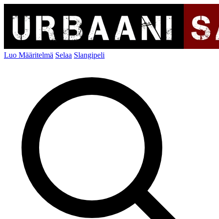
Luo Määritelmä
Selaa
Slangipeli