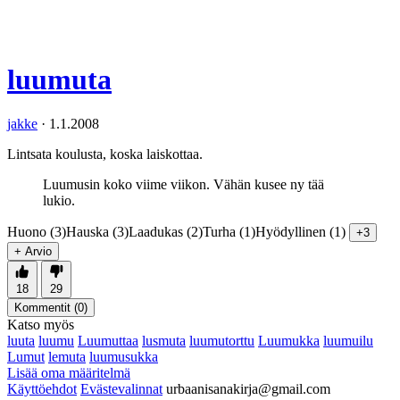
luumuta
jakke
·
1.1.2008
Lintsata koulusta, koska laiskottaa.
Luumusin koko viime viikon. Vähän kusee ny tää
lukio.
Huono (3)
Hauska (3)
Laadukas (2)
Turha (1)
Hyödyllinen (1)
+3
+ Arvio
18
29
Kommentit (
0
)
Katso myös
luuta
luumu
Luumuttaa
lusmuta
luumutorttu
Luumukka
luumuilu
Lumut
lemuta
luumusukka
Lisää oma määritelmä
Käyttöehdot
Evästevalinnat
urbaanisanakirja@gmail.com