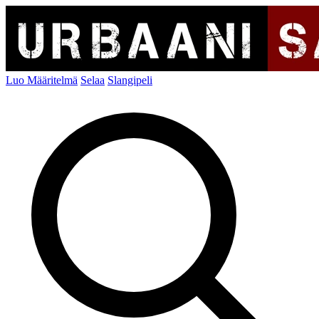
Luo Määritelmä
Selaa
Slangipeli