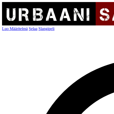
Luo Määritelmä
Selaa
Slangipeli