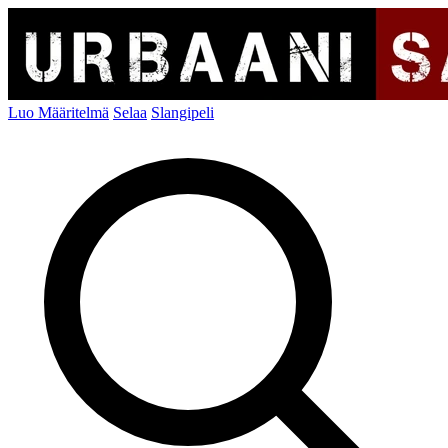
Luo Määritelmä
Selaa
Slangipeli