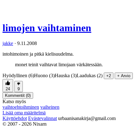
limojen vaihtaminen
jakke
·
9.11.2008
intohimoinen ja pitkä kielisuudelma.
monet teinit vaihtavat limojaan värkätessään.
Hyödyllinen (6)
Huono (3)
Hauska (3)
Laadukas (2)
+2
+ Arvio
24
9
Kommentit (
0
)
Katso myös
vaihtoehtoihminen
vaiheinen
Lisää oma määritelmä
Käyttöehdot
Evästevalinnat
urbaanisanakirja@gmail.com
© 2007 - 2026 Nixarn