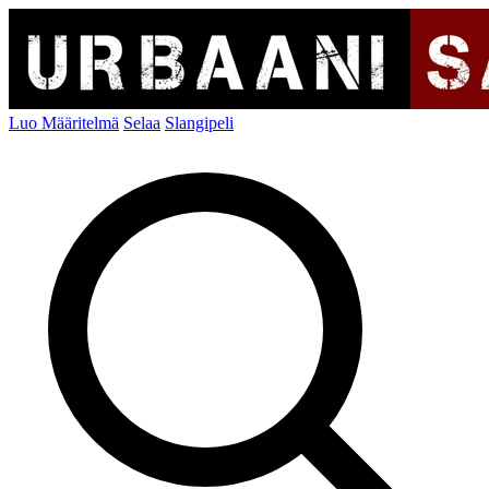
Luo Määritelmä
Selaa
Slangipeli