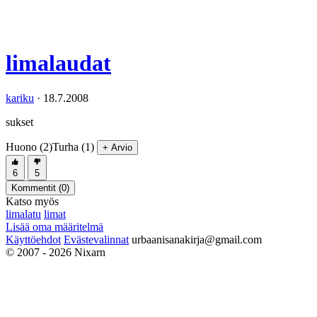
limalaudat
kariku
·
18.7.2008
sukset
Huono (2)
Turha (1)
+ Arvio
6
5
Kommentit (
0
)
Katso myös
limalatu
limat
Lisää oma määritelmä
Käyttöehdot
Evästevalinnat
urbaanisanakirja@gmail.com
© 2007 - 2026 Nixarn