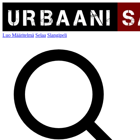
Luo Määritelmä
Selaa
Slangipeli