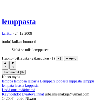
lemppasta
kariku
·
24.12.2008
(oulu) kulkea huonosti
Sieltä se tulla lemppasee
Huono (5)
Hauska (2)
Laadukas (1)
+1
+ Arvio
7
8
Kommentit (
0
)
Katso myös
lemppa
lemppaa
leipasta
Lemppari
loppasta
liippasta
lemppu
lempata
letasta
koppasta
Lisää oma määritelmä
Käyttöehdot
Evästevalinnat
urbaanisanakirja@gmail.com
© 2007 - 2026 Nixarn