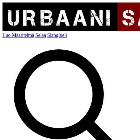
Luo Määritelmä
Selaa
Slangipeli