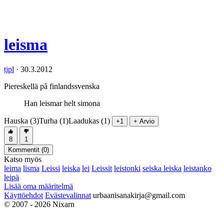
leisma
tjpl
·
30.3.2012
Piereskellä på finlandssvenska
Han leismar helt simona
Hauska (3)
Turha (1)
Laadukas (1)
+1
+ Arvio
8
1
Kommentit (
0
)
Katso myös
leima
lisma
Leissi
leiska
lei
Leissit
leistonki
seiska leiska
leistanko
leipä
Lisää oma määritelmä
Käyttöehdot
Evästevalinnat
urbaanisanakirja@gmail.com
© 2007 - 2026 Nixarn