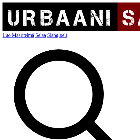
Luo Määritelmä
Selaa
Slangipeli