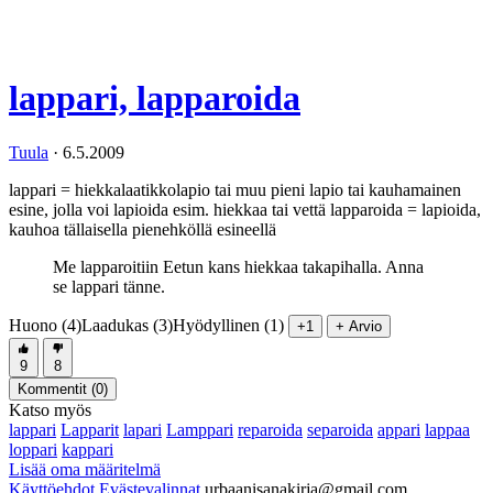
lappari, lapparoida
Tuula
·
6.5.2009
lappari = hiekkalaatikkolapio tai muu pieni lapio tai kauhamainen
esine, jolla voi lapioida esim. hiekkaa tai vettä lapparoida = lapioida,
kauhoa tällaisella pienehköllä esineellä
Me lapparoitiin Eetun kans hiekkaa takapihalla. Anna
se lappari tänne.
Huono (4)
Laadukas (3)
Hyödyllinen (1)
+1
+ Arvio
9
8
Kommentit (
0
)
Katso myös
lappari
Lapparit
lapari
Lamppari
reparoida
separoida
appari
lappaa
loppari
kappari
Lisää oma määritelmä
Käyttöehdot
Evästevalinnat
urbaanisanakirja@gmail.com