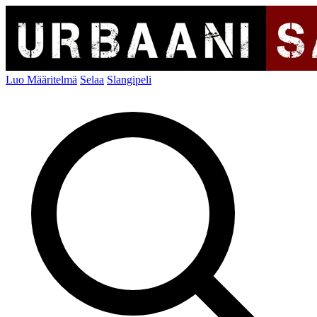
Luo Määritelmä
Selaa
Slangipeli