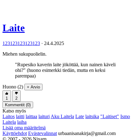
Laite
123123123123123
·
24.4.2025
Miehen sukupuolielin.
"Rupesiko kaverin laite jököttää, kun nainen käveli
ohi?" (huono esimerkki tiedän, mutta en keksi
parempaa)
Huono (2)
+ Arvio
1
2
Kommentit (
0
)
Katso myös
Laitos
laitti
laittaa
laituri
Aku Laitela
Late
laitsika
"Laitiset"
Ismo
Laitela
laiha
Lisää oma määritelmä
Käyttöehdot
Evästevalinnat
urbaanisanakirja@gmail.com
© 2007 - 2026 Nixarn