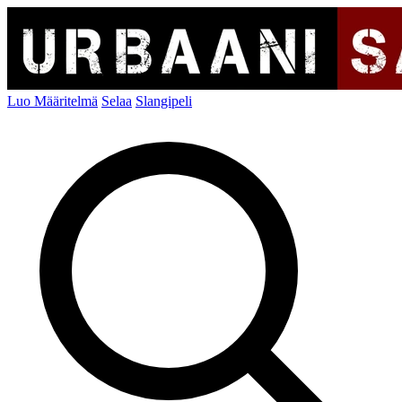
Luo Määritelmä
Selaa
Slangipeli