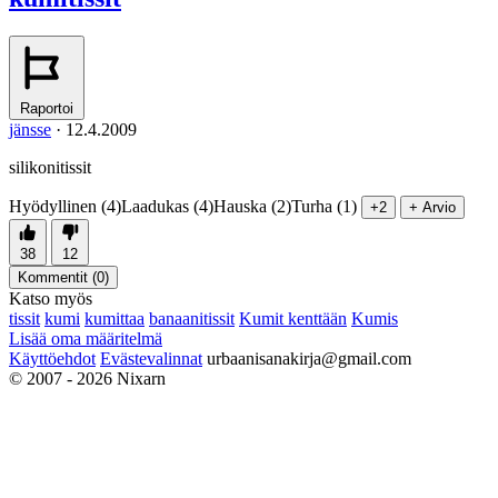
Raportoi
jänsse
·
12.4.2009
silikonitissit
Hyödyllinen (4)
Laadukas (4)
Hauska (2)
Turha (1)
+2
+ Arvio
38
12
Kommentit (
0
)
Katso myös
tissit
kumi
kumittaa
banaanitissit
Kumit kenttään
Kumis
Lisää oma määritelmä
Käyttöehdot
Evästevalinnat
urbaanisanakirja@gmail.com
© 2007 - 2026 Nixarn