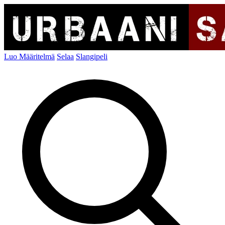
Luo Määritelmä
Selaa
Slangipeli