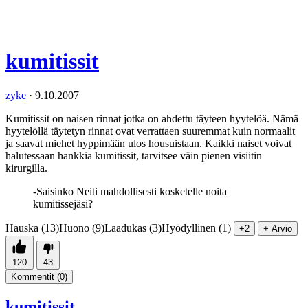
kumitissit
zyke
·
9.10.2007
Kumitissit on naisen rinnat jotka on ahdettu täyteen hyytelöä. Nämä
hyytelöllä täytetyn rinnat ovat verrattaen suuremmat kuin normaalit
ja saavat miehet hyppimään ulos housuistaan. Kaikki naiset voivat
halutessaan hankkia kumitissit, tarvitsee väin pienen visiitin
kirurgilla.
-Saisinko Neiti mahdollisesti kosketelle noita
kumitissejäsi?
Hauska (13)
Huono (9)
Laadukas (3)
Hyödyllinen (1)
+2
+ Arvio
120
43
Kommentit (
0
)
kumitissit