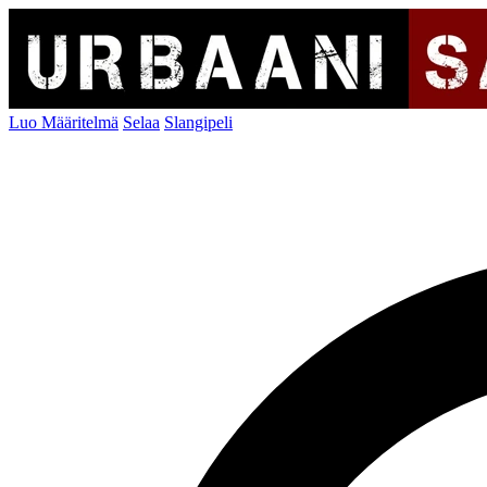
Luo Määritelmä
Selaa
Slangipeli