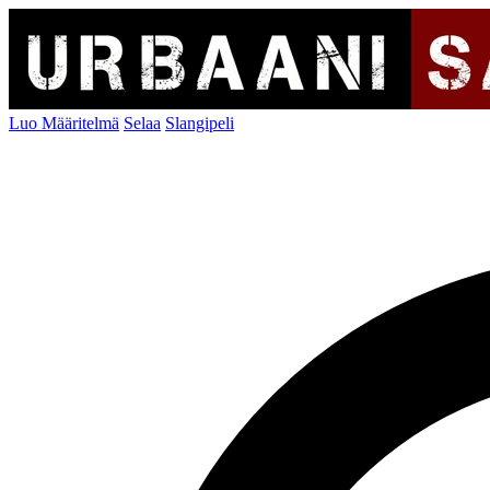
Luo Määritelmä
Selaa
Slangipeli