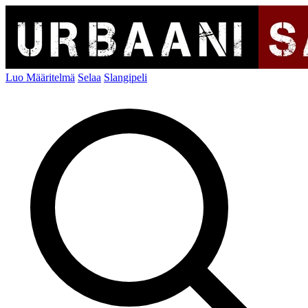
Luo Määritelmä
Selaa
Slangipeli