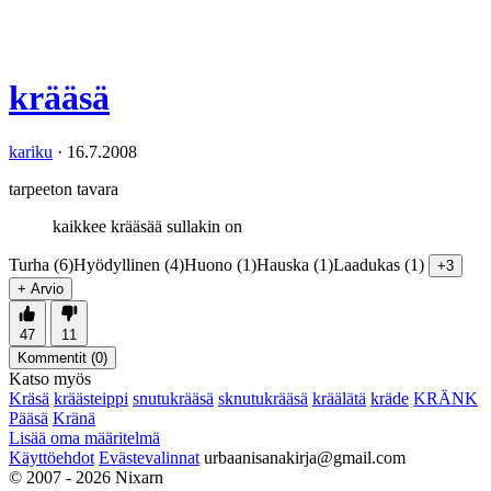
krääsä
kariku
·
16.7.2008
tarpeeton tavara
kaikkee krääsää sullakin on
Turha (6)
Hyödyllinen (4)
Huono (1)
Hauska (1)
Laadukas (1)
+3
+ Arvio
47
11
Kommentit (
0
)
Katso myös
Kräsä
kräästeippi
snutukrääsä
sknutukrääsä
kräälätä
kräde
KRÄNK
Pääsä
Kränä
Lisää oma määritelmä
Käyttöehdot
Evästevalinnat
urbaanisanakirja@gmail.com
© 2007 - 2026 Nixarn