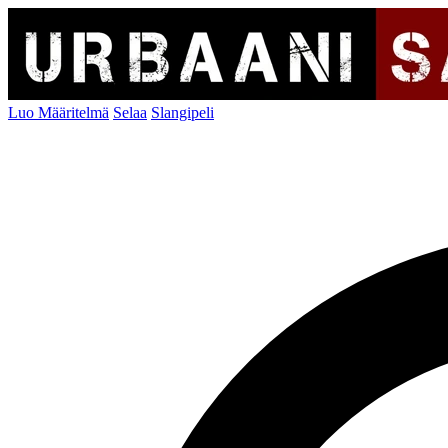
Luo Määritelmä
Selaa
Slangipeli