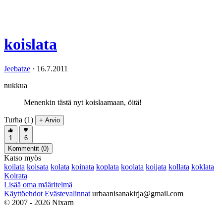
koislata
Jeebatze
·
16.7.2011
nukkua
Menenkin tästä nyt koislaamaan, öitä!
Turha (1)
+ Arvio
1
6
Kommentit (
0
)
Katso myös
koilata
koisata
kolata
koinata
koplata
koolata
koijata
kollata
koklata
Koirata
Lisää oma määritelmä
Käyttöehdot
Evästevalinnat
urbaanisanakirja@gmail.com
© 2007 - 2026 Nixarn