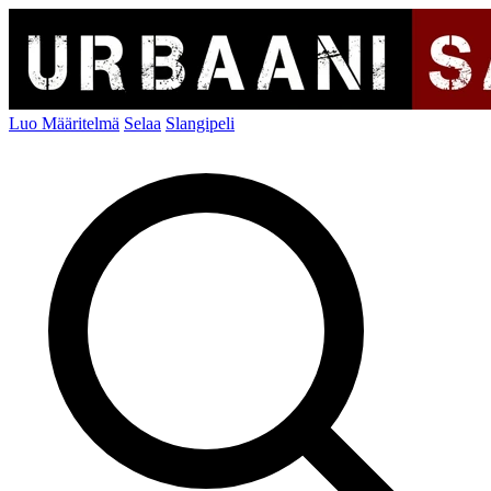
Luo Määritelmä
Selaa
Slangipeli