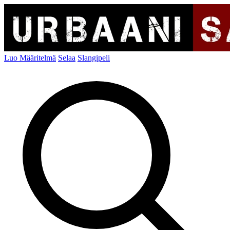
Luo Määritelmä
Selaa
Slangipeli