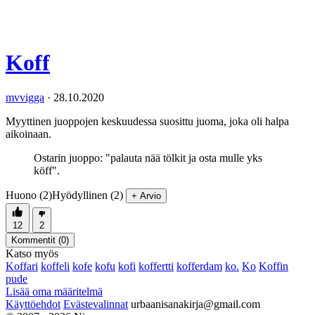
Koff
mvvigga
·
28.10.2020
Myyttinen juoppojen keskuudessa suosittu juoma, joka oli halpa
aikoinaan.
Ostarin juoppo: "palauta nää tölkit ja osta mulle yks
köff".
Huono (2)
Hyödyllinen (2)
+ Arvio
12
2
Kommentit (
0
)
Katso myös
Koffari
koffeli
kofe
kofu
kofi
koffertti
kofferdam
ko.
Ko
Koffin
pude
Lisää oma määritelmä
Käyttöehdot
Evästevalinnat
urbaanisanakirja@gmail.com