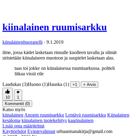
kiinalainen ruumisarkku
kiinalainenhuoranelli
·
9.1.2019
ilme, jossa kädet lasketaan rinnalle kuolleen tavalla ja silmät
siristetään kiinalaiseen muotoon ja suupielet lasketaan alas.
taas toi jokke on kiinalaisessa ruumisarkussa. poltteli
liikaa vissii eile
Laadukas (3)
Huono (1)
Hauska (1)
+1
+ Arvio
10
1
Kommentit (
0
)
Katso myös
kiinalainen
Anopin ruumisarkku
Lentävä ruumisarkku
Kiinalainen
kesäloma
kiinalainen tuotekehitys
kaarinalainen
Lisää oma määritelmä
Käyttöehdot
Evästevalinnat
urbaanisanakirja@gmail.com