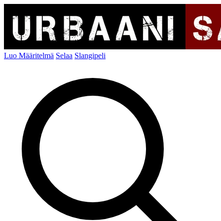
Luo Määritelmä
Selaa
Slangipeli