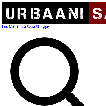
Luo Määritelmä
Selaa
Slangipeli