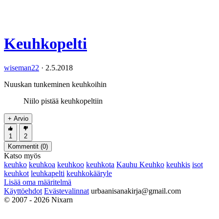
Keuhkopelti
wiseman22
·
2.5.2018
Nuuskan tunkeminen keuhkoihin
Niilo pistää keuhkopeltiin
+ Arvio
1
2
Kommentit (
0
)
Katso myös
keuhko
keuhkoa
keuhkoo
keuhkota
Kauhu Keuhko
keuhkis
isot
keuhkot
leuhkapelti
keuhkokääryle
Lisää oma määritelmä
Käyttöehdot
Evästevalinnat
urbaanisanakirja@gmail.com
© 2007 - 2026 Nixarn