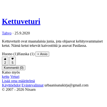
Kettuveturi
Tahvo
·
25.9.2020
Kettuveturit ovat maanalaisia junia, jota ohjaavat kehitysvammaiset
ketut. Nämä ketut tekevät kaivostöitä ja asuvat Pasilassa.
Huono (1)
Hauska (1)
+ Arvio
2
5
Kommentit (
0
)
Katso myös
kettu
Veturi
Lisää oma määritelmä
Käyttöehdot
Evästevalinnat
urbaanisanakirja@gmail.com
© 2007 - 2026 Nixarn