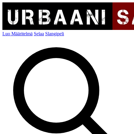
Luo Määritelmä
Selaa
Slangipeli